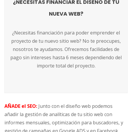
PAGO APLAZADO EN SERVICIOS AGENCIA
¿NECESITAS FINANCIAR EL DISEÑO DE TU
DE DISEÑO WEB
NUEVA WEB?
Nuestros servicios incluyen Gestión del alta del
¿Necesitas financiación para poder emprender el
dominio deseado y hosting, Diseño y creación del
proyecto de tu nuevo sitio web? No te preocupes,
sitio web o tienda online, Formación en la gestión
nosotros te ayudamos. Ofrecemos facilidades de
de tienda online, Soporte constante y Ayuda para
pago sin intereses hasta 6 meses dependiendo del
la gestión de campañas, SEO, cupones y
importe total del proyecto.
newsletters…Solicita más información
AÑADE el SEO:
Junto con el diseño web podemos
añadir la gestión de analíticas de tu sitio web con
informes mensuales, optimización para buscadores, y
gestión de campañas en Google ADS y en Facebook